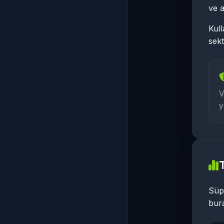
ve a
Kul
sekt
V
y
Süpe
bura