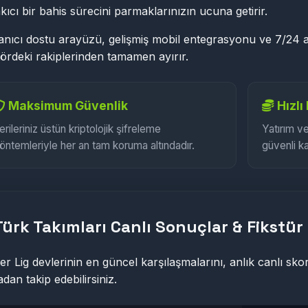
kıcı bir bahis sürecini parmaklarınızın ucuna getirir.
lanıcı dostu arayüzü, gelişmiş mobil entegrasyonu ve 7/24 
ördeki rakiplerinden tamamen ayırır.
Maksimum Güvenlik
Hızlı
erileriniz üstün kriptolojik şifreleme
Yatırım ve
öntemleriyle her an tam koruma altındadır.
güvenli ka
Türk Takımları Canlı Sonuçlar & Fikstür
r Lig devlerinin en güncel karşılaşmalarını, anlık canlı skorl
dan takip edebilirsiniz.