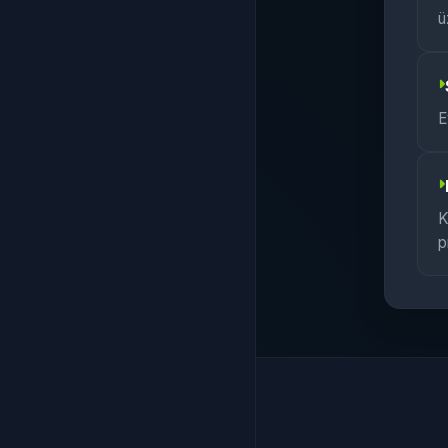
ü
E
K
p