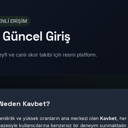
NLI ERIŞIM
Güncel Giriş
yfi ve canlı skor takibi için resmi platform.
Neden Kavbet?
enilirlik ve yüksek oranların ana merkezi olan
Kavbet
, he
azesiyle kullanıcılarına benzersiz bir deneyim sunmaktadır.