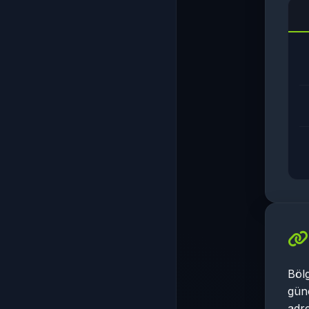
Bölg
günc
adre