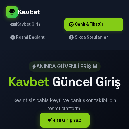
Kavbet
Kavbet Giriş
Canlı & Fikstür
Resmi Bağlantı
Sıkça Sorulanlar
ANINDA GÜVENLI ERIŞIM
Kavbet
Güncel Giriş
Kesintisiz bahis keyfi ve canlı skor takibi için
resmi platform.
Hızlı Giriş Yap