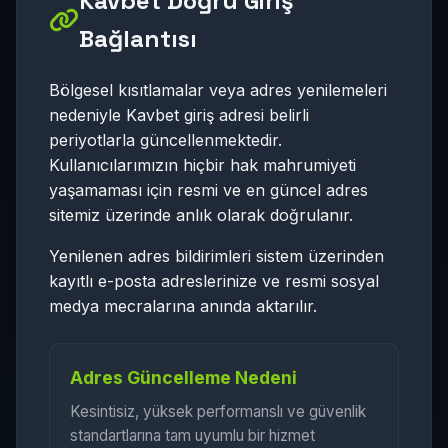
Kavbet Doğru Giriş
Bağlantısı
Bölgesel kısıtlamalar veya adres yenilemeleri
nedeniyle Kavbet giriş adresi belirli
periyotlarla güncellenmektedir.
Kullanıcılarımızın hiçbir hak mahrumiyeti
yaşamaması için resmi ve en güncel adres
sitemiz üzerinde anlık olarak doğrulanır.
Yenilenen adres bildirimleri sistem üzerinden
kayıtlı e-posta adreslerinize ve resmi sosyal
medya mecralarına anında aktarılır.
Adres Güncelleme Nedeni
Kesintisiz, yüksek performanslı ve güvenlik
standartlarına tam uyumlu bir hizmet