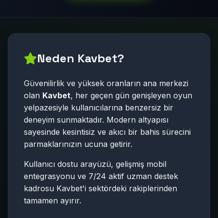
Neden Kavbet?
Güvenilirlik ve yüksek oranların ana merkezi
olan
Kavbet
, her geçen gün genişleyen oyun
yelpazesiyle kullanıcılarına benzersiz bir
deneyim sunmaktadır. Modern altyapısı
sayesinde kesintisiz ve akıcı bir bahis sürecini
parmaklarınızın ucuna getirir.
Kullanıcı dostu arayüzü, gelişmiş mobil
entegrasyonu ve 7/24 aktif uzman destek
kadrosu Kavbet'i sektördeki rakiplerinden
tamamen ayırır.