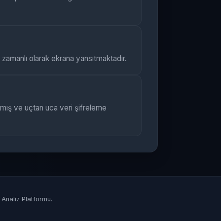
eş zamanlı olarak ekrana yansıtmaktadır.
ılmış ve uçtan uca veri şifreleme
 Analiz Platformu.