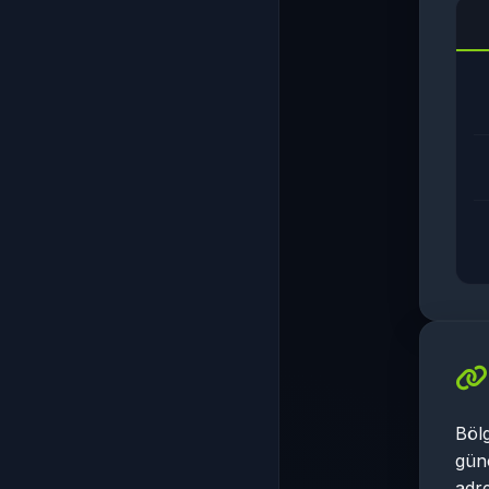
Bölg
günc
adre