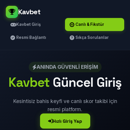
Kavbet
Kavbet Giriş
Canlı & Fikstür
Resmi Bağlantı
Sıkça Sorulanlar
ANINDA GÜVENLI ERIŞIM
Kavbet
Güncel Giriş
Kesintisiz bahis keyfi ve canlı skor takibi için
resmi platform.
Hızlı Giriş Yap