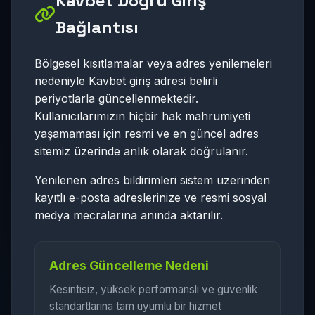
Kavbet Doğru Giriş
Bağlantısı
Bölgesel kısıtlamalar veya adres yenilemeleri
nedeniyle Kavbet giriş adresi belirli
periyotlarla güncellenmektedir.
Kullanıcılarımızın hiçbir hak mahrumiyeti
yaşamaması için resmi ve en güncel adres
sitemiz üzerinde anlık olarak doğrulanır.
Yenilenen adres bildirimleri sistem üzerinden
kayıtlı e-posta adreslerinize ve resmi sosyal
medya mecralarına anında aktarılır.
Adres Güncelleme Nedeni
Kesintisiz, yüksek performanslı ve güvenlik
standartlarına tam uyumlu bir hizmet