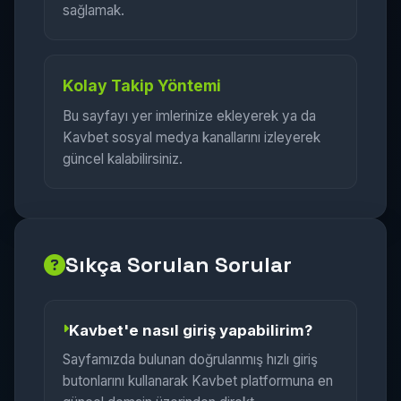
sağlamak.
Kolay Takip Yöntemi
Bu sayfayı yer imlerinize ekleyerek ya da
Kavbet sosyal medya kanallarını izleyerek
güncel kalabilirsiniz.
Sıkça Sorulan Sorular
Kavbet'e nasıl giriş yapabilirim?
Sayfamızda bulunan doğrulanmış hızlı giriş
butonlarını kullanarak Kavbet platformuna en