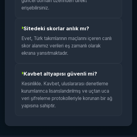
güncel domain üzerinden direkt
erişebilirsiniz.
Sitedeki skorlar anlık mı?
Evet, Türk takımlarının maçlarını içeren canlı
skor alanımız verileri eş zamanlı olarak
ekrana yansıtmaktadır.
Kavbet altyapısı güvenli mi?
Kesinlikle. Kavbet, uluslararası denetleme
kurumlarınca lisanslandırılmış ve uçtan uca
veri şifreleme protokolleriyle korunan bir ağ
yapısına sahiptir.