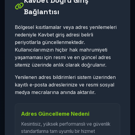
Kavbet Doğru Giriş
Bağlantısı
Bölgesel kısıtlamalar veya adres yenilemeleri
nedeniyle Kavbet giriş adresi belirli
periyotlarla güncellenmektedir.
Kullanıcılarımızın hiçbir hak mahrumiyeti
yaşamaması için resmi ve en güncel adres
sitemiz üzerinde anlık olarak doğrulanır.
Yenilenen adres bildirimleri sistem üzerinden
kayıtlı e-posta adreslerinize ve resmi sosyal
medya mecralarına anında aktarılır.
Adres Güncelleme Nedeni
Kesintisiz, yüksek performanslı ve güvenlik
standartlarına tam uyumlu bir hizmet