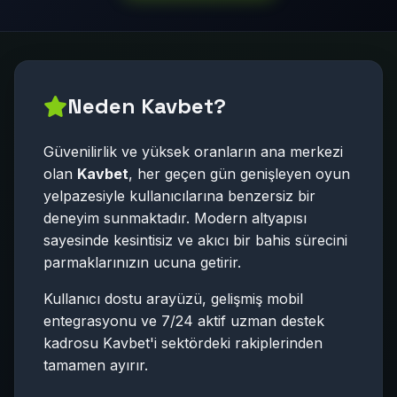
Neden Kavbet?
Güvenilirlik ve yüksek oranların ana merkezi
olan
Kavbet
, her geçen gün genişleyen oyun
yelpazesiyle kullanıcılarına benzersiz bir
deneyim sunmaktadır. Modern altyapısı
sayesinde kesintisiz ve akıcı bir bahis sürecini
parmaklarınızın ucuna getirir.
Kullanıcı dostu arayüzü, gelişmiş mobil
entegrasyonu ve 7/24 aktif uzman destek
kadrosu Kavbet'i sektördeki rakiplerinden
tamamen ayırır.